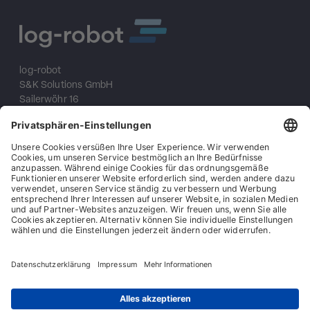
log-robot
S&K Solutions GmbH
Sailerwöhr 16
94032 Passau
+49 (0) 851/2009 30 10
info@log-robot.com
Lösungen
AMR Produkte
Unternehmen
Referenzen
Datenschutz
Impressum
AGB
AEB
Kontakt